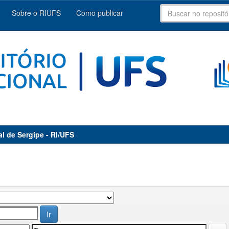
Sobre o RIUFS
Como publicar
al de Sergipe - RI/UFS