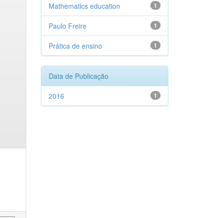
Mathematics education
1
Paulo Freire
1
Prática de ensino
1
Data de Publicação
2016
1