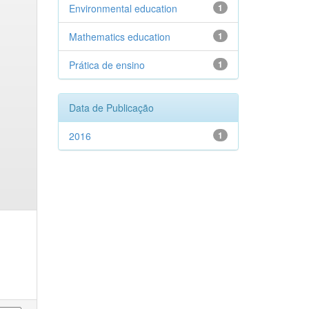
Environmental education
1
Mathematics education
1
Prática de ensino
1
Data de Publicação
2016
1