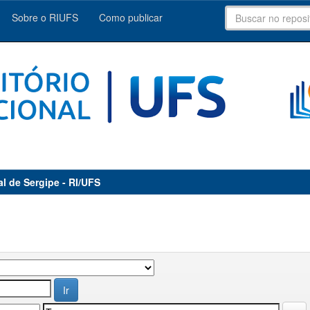
Sobre o RIUFS
Como publicar
al de Sergipe - RI/UFS