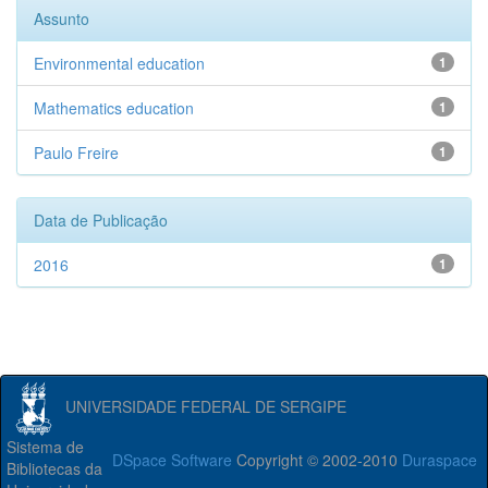
Assunto
Environmental education
1
Mathematics education
1
Paulo Freire
1
Data de Publicação
2016
1
UNIVERSIDADE FEDERAL DE SERGIPE
Sistema de
DSpace Software
Copyright © 2002-2010
Duraspace
Bibliotecas da