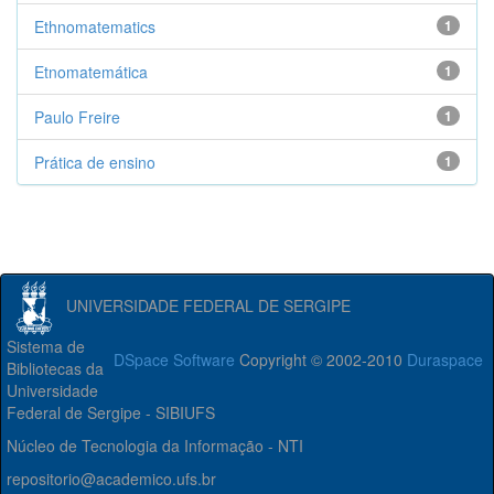
Ethnomatematics
1
Etnomatemática
1
Paulo Freire
1
Prática de ensino
1
UNIVERSIDADE FEDERAL DE SERGIPE
Sistema de
DSpace Software
Copyright © 2002-2010
Duraspace
Bibliotecas da
Universidade
Federal de Sergipe - SIBIUFS
Núcleo de Tecnologia da Informação - NTI
repositorio@academico.ufs.br