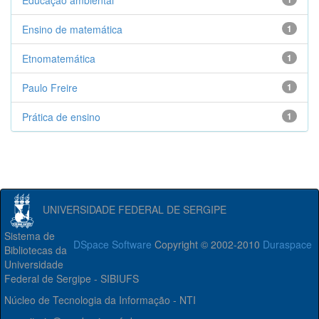
Educação ambiental
Ensino de matemática
1
Etnomatemática
1
Paulo Freire
1
Prática de ensino
1
UNIVERSIDADE FEDERAL DE SERGIPE
Sistema de
DSpace Software
Copyright © 2002-2010
Duraspace
Bibliotecas da
Universidade
Federal de Sergipe - SIBIUFS
Núcleo de Tecnologia da Informação - NTI