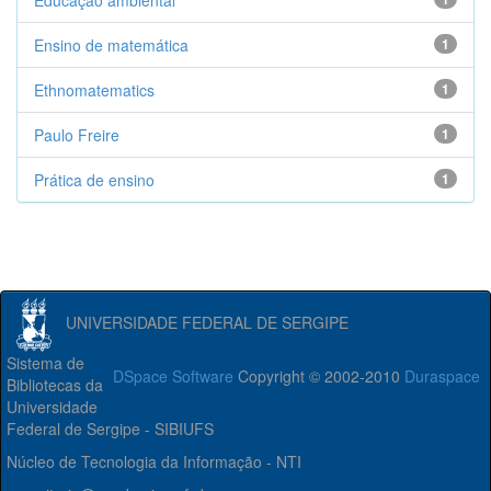
Educação ambiental
Ensino de matemática
1
Ethnomatematics
1
Paulo Freire
1
Prática de ensino
1
UNIVERSIDADE FEDERAL DE SERGIPE
Sistema de
DSpace Software
Copyright © 2002-2010
Duraspace
Bibliotecas da
Universidade
Federal de Sergipe - SIBIUFS
Núcleo de Tecnologia da Informação - NTI