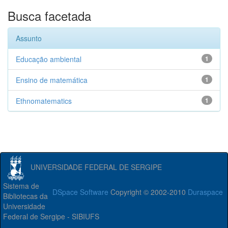
Busca facetada
Assunto
Educação ambiental
1
Ensino de matemática
1
Ethnomatematics
1
UNIVERSIDADE FEDERAL DE SERGIPE
Sistema de
DSpace Software
Copyright © 2002-2010
Duraspace
Bibliotecas da
Universidade
Federal de Sergipe - SIBIUFS