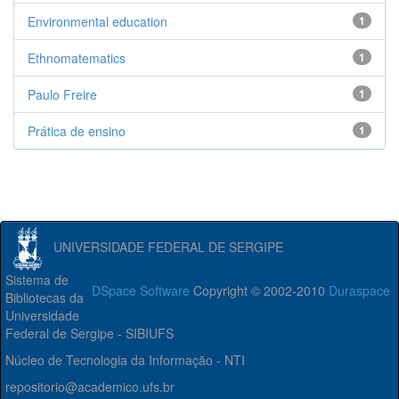
Environmental education
1
Ethnomatematics
1
Paulo Freire
1
Prática de ensino
1
UNIVERSIDADE FEDERAL DE SERGIPE
Sistema de
DSpace Software
Copyright © 2002-2010
Duraspace
Bibliotecas da
Universidade
Federal de Sergipe - SIBIUFS
Núcleo de Tecnologia da Informação - NTI
repositorio@academico.ufs.br