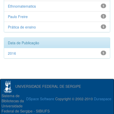
Ethnomatematics
1
Paulo Freire
1
Prática de ensino
1
Data de Publicação
2016
1
UNIVERSIDADE FEDERAL DE SERGIPE
Sistema de
DSpace Software
Copyright © 2002-2010
Duraspace
Bibliotecas da
Universidade
Federal de Sergipe - SIBIUFS