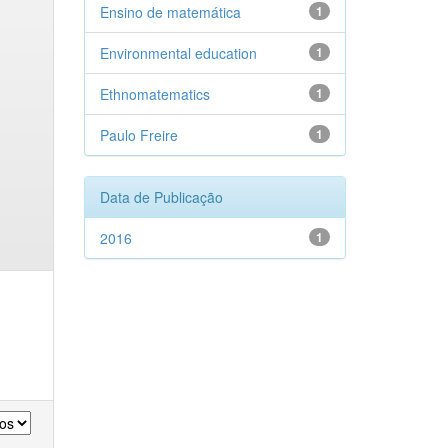
Ensino de matemática
1
Environmental education
1
Ethnomatematics
1
Paulo Freire
1
Data de Publicação
2016
1