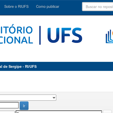
Sobre o RIUFS
Como publicar
al de Sergipe - RI/UFS