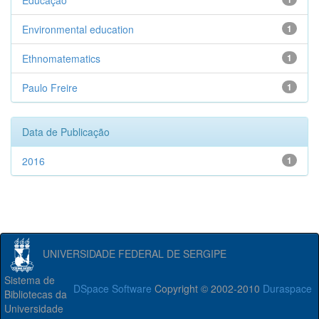
Educação
Environmental education
1
Ethnomatematics
1
Paulo Freire
1
Data de Publicação
2016
1
UNIVERSIDADE FEDERAL DE SERGIPE
Sistema de
DSpace Software
Copyright © 2002-2010
Duraspace
Bibliotecas da
Universidade