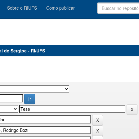
Sobre o RIUFS
Como publicar
al de Sergipe - RI/UFS