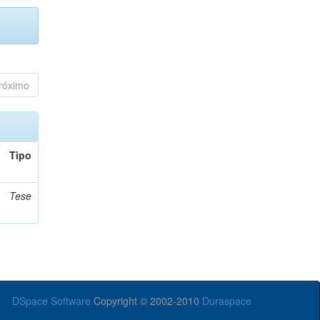
róximo
Tipo
Tese
DSpace Software
Copyright © 2002-2010
Duraspace