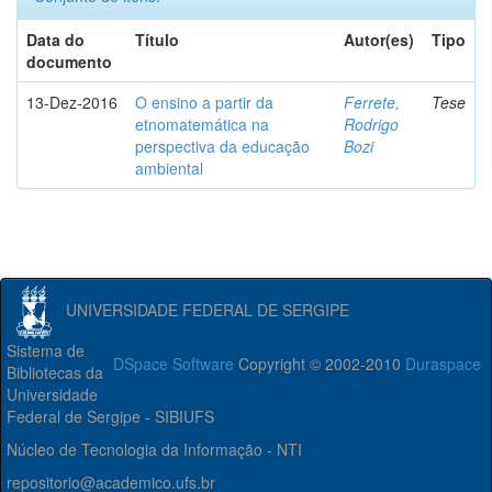
Data do
Título
Autor(es)
Tipo
documento
13-Dez-2016
O ensino a partir da
Ferrete,
Tese
etnomatemática na
Rodrigo
perspectiva da educação
Bozi
ambiental
UNIVERSIDADE FEDERAL DE SERGIPE
Sistema de
DSpace Software
Copyright © 2002-2010
Duraspace
Bibliotecas da
Universidade
Federal de Sergipe - SIBIUFS
Núcleo de Tecnologia da Informação - NTI
repositorio@academico.ufs.br