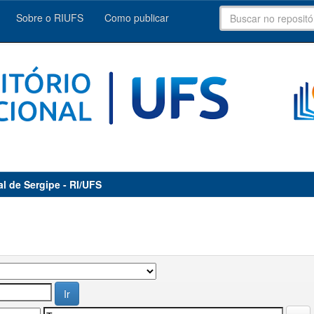
Sobre o RIUFS
Como publicar
al de Sergipe - RI/UFS