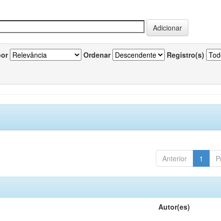
por
Ordenar
Registro(s)
Anterior
1
P
Autor(es)