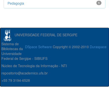
Pedagogia
1
UNIVERSIDADE FEDERAL DE SERGIPE
Sistema de
DSpace Software
Copyright © 2002-2010
Duraspace
Bibliotecas da
Universidade
Federal de Sergipe - SIBIUFS
Núcleo de Tecnologia da Informação - NTI
repositorio@academico.ufs.br
+55 79 3194-6528