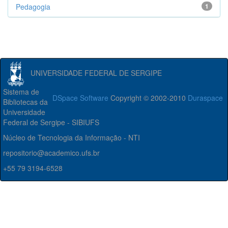
Pedagogia
1
UNIVERSIDADE FEDERAL DE SERGIPE
Sistema de
DSpace Software
Copyright © 2002-2010
Duraspace
Bibliotecas da
Universidade
Federal de Sergipe - SIBIUFS
Núcleo de Tecnologia da Informação - NTI
repositorio@academico.ufs.br
+55 79 3194-6528