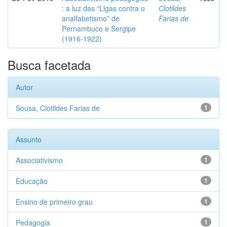
: a luz das “Ligas contra o
Clotildes
analfabetismo” de
Farias de
Pernambuco e Sergipe
(1916-1922)
Busca facetada
Autor
Sousa, Clotildes Farias de
1
Assunto
Associativismo
1
Educação
1
Ensino de primeiro grau
1
Pedagogia
1