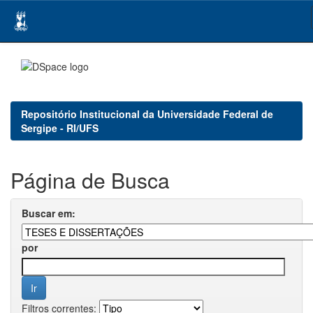
Skip
navigation
Repositório Institucional da Universidade Federal de
Sergipe - RI/UFS
Página de Busca
Buscar em:
por
Filtros correntes: