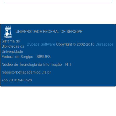
UNIVERSIDADE FEDERAL DE SERGIPE
Sistema de
DSpace Software
Copyright © 2002-2010
Duraspace
Bibliotecas da
Universidade
Federal de Sergipe - SIBIUFS
Núcleo de Tecnologia da Informação - NTI
repositorio@academico.ufs.br
+55 79 3194-6528