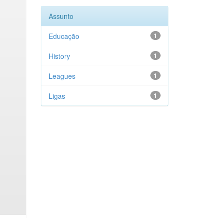
Assunto
Educação
1
History
1
Leagues
1
Ligas
1