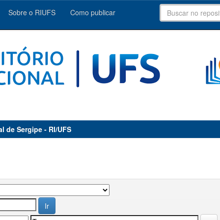
Sobre o RIUFS
Como publicar
al de Sergipe - RI/UFS