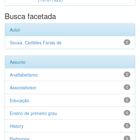
Busca facetada
Autor
Sousa, Clotildes Farias de
1
Assunto
Analfabetismo
1
Associativism
1
Educação
1
Ensino de primeiro grau
1
History
1
Pedagogy
1