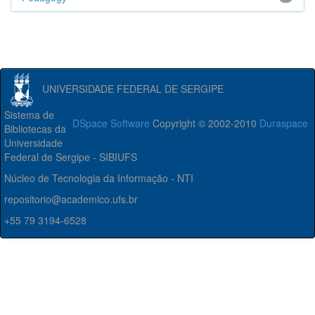
UNIVERSIDADE FEDERAL DE SERGIPE
Sistema de
DSpace Software
Copyright © 2002-2010
Duraspace
Bibliotecas da
Universidade
Federal de Sergipe - SIBIUFS
Núcleo de Tecnologia da Informação - NTI
repositorio@academico.ufs.br
+55 79 3194-6528