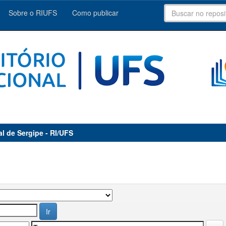
Sobre o RIUFS
Como publicar
al de Sergipe - RI/UFS