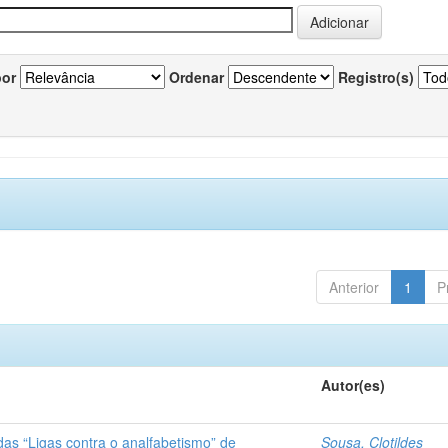
por
Ordenar
Registro(s)
Anterior
1
P
Autor(es)
das “Ligas contra o analfabetismo” de
Sousa, Clotildes