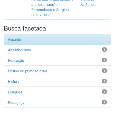
analfabetismo” de
Farias de
Pernambuco e Sergipe
(1916-1922)
Busca facetada
Assunto
Analfabetismo
1
Educação
1
Ensino de primeiro grau
1
History
1
Leagues
1
Pedagogy
1