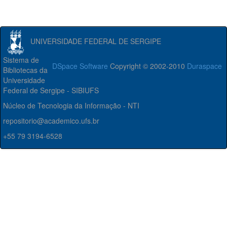
UNIVERSIDADE FEDERAL DE SERGIPE
Sistema de
DSpace Software
Copyright © 2002-2010
Duraspace
Bibliotecas da
Universidade
Federal de Sergipe - SIBIUFS
Núcleo de Tecnologia da Informação - NTI
repositorio@academico.ufs.br
+55 79 3194-6528