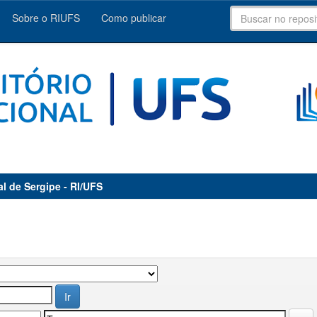
Sobre o RIUFS
Como publicar
al de Sergipe - RI/UFS