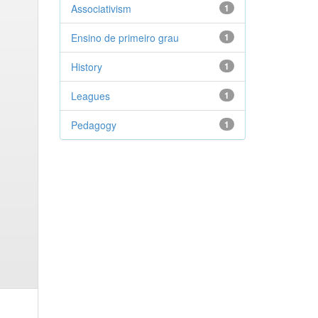
Associativism
1
Ensino de primeiro grau
1
History
1
Leagues
1
Pedagogy
1