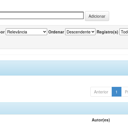
por
Ordenar
Registro(s)
Anterior
1
P
Autor(es)