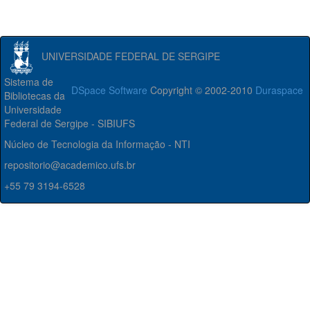
UNIVERSIDADE FEDERAL DE SERGIPE
Sistema de
DSpace Software
Copyright © 2002-2010
Duraspace
Bibliotecas da
Universidade
Federal de Sergipe - SIBIUFS
Núcleo de Tecnologia da Informação - NTI
repositorio@academico.ufs.br
+55 79 3194-6528