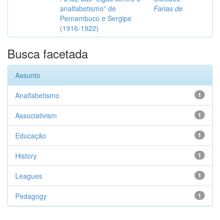
analfabetismo” de
Farias de
Pernambuco e Sergipe
(1916-1922)
Busca facetada
Assunto
Analfabetismo
1
Associativism
1
Educação
1
History
1
Leagues
1
Pedagogy
1