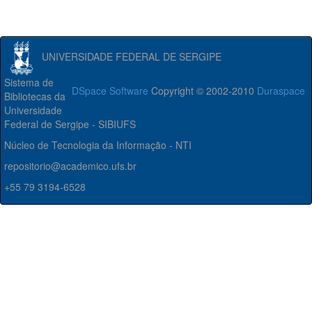
UNIVERSIDADE FEDERAL DE SERGIPE
Sistema de
DSpace Software
Copyright © 2002-2010
Duraspace
Bibliotecas da
Universidade
Federal de Sergipe - SIBIUFS
Núcleo de Tecnologia da Informação - NTI
repositorio@academico.ufs.br
+55 79 3194-6528