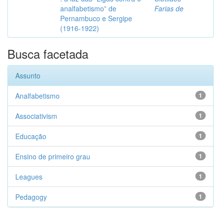
analfabetismo” de
Farias de
Pernambuco e Sergipe
(1916-1922)
Busca facetada
Assunto
Analfabetismo
1
Associativism
1
Educação
1
Ensino de primeiro grau
1
Leagues
1
Pedagogy
1