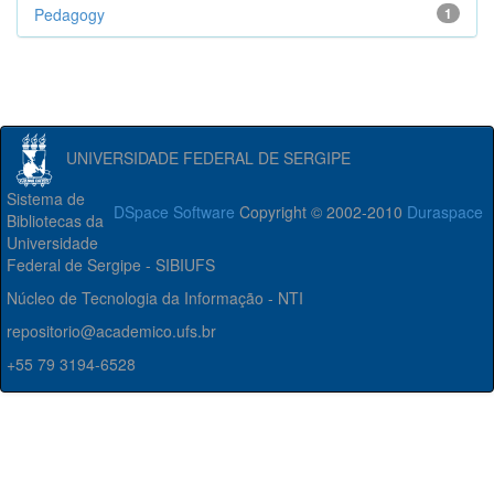
Pedagogy
1
UNIVERSIDADE FEDERAL DE SERGIPE
Sistema de
DSpace Software
Copyright © 2002-2010
Duraspace
Bibliotecas da
Universidade
Federal de Sergipe - SIBIUFS
Núcleo de Tecnologia da Informação - NTI
repositorio@academico.ufs.br
+55 79 3194-6528