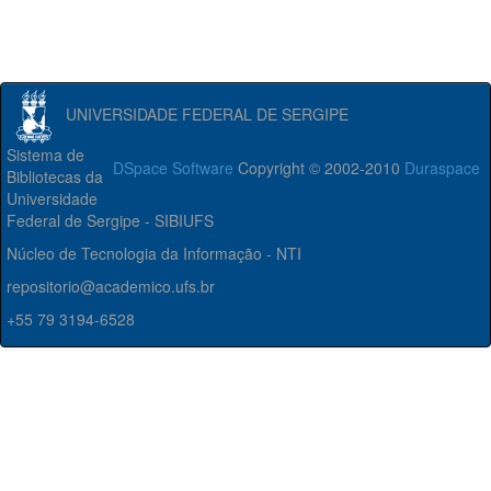
UNIVERSIDADE FEDERAL DE SERGIPE
Sistema de
DSpace Software
Copyright © 2002-2010
Duraspace
Bibliotecas da
Universidade
Federal de Sergipe - SIBIUFS
Núcleo de Tecnologia da Informação - NTI
repositorio@academico.ufs.br
+55 79 3194-6528