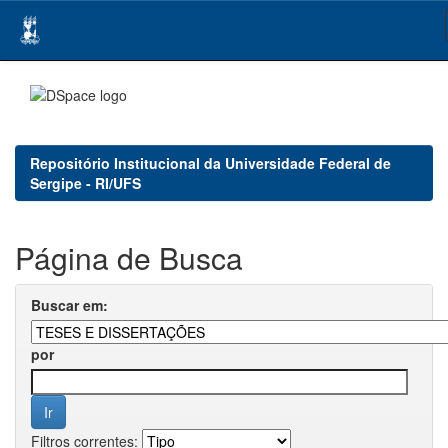
Skip
navigation
Repositório Institucional da Universidade Federal de
Sergipe - RI/UFS
Página de Busca
Buscar em:
por
Filtros correntes: