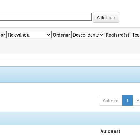
por
Ordenar
Registro(s)
Anterior
1
P
Autor(es)