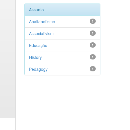
Assunto
Analfabetismo
1
Associativism
1
Educação
1
History
1
Pedagogy
1