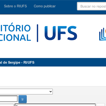
Sobre o RIUFS
Como publicar
al de Sergipe - RI/UFS