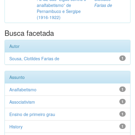
analfabetismo” de
Farias de
Pernambuco e Sergipe
(1916-1922)
Busca facetada
Autor
Sousa, Clotildes Farias de
1
Assunto
Analfabetismo
1
Associativism
1
Ensino de primeiro grau
1
History
1