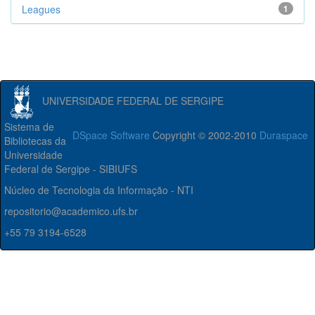
Leagues
1
UNIVERSIDADE FEDERAL DE SERGIPE
Sistema de
DSpace Software
Copyright © 2002-2010
Duraspace
Bibliotecas da
Universidade
Federal de Sergipe - SIBIUFS
Núcleo de Tecnologia da Informação - NTI
repositorio@academico.ufs.br
+55 79 3194-6528