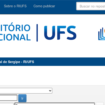
Sobre o RIUFS
Como publicar
al de Sergipe - RI/UFS