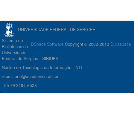
UNIVERSIDADE FEDERAL DE SERGIPE
Sistema de
DSpace Software
Copyright © 2002-2010
Duraspace
Bibliotecas da
Universidade
Federal de Sergipe - SIBIUFS
Núcleo de Tecnologia da Informação - NTI
repositorio@academico.ufs.br
+55 79 3194-6528