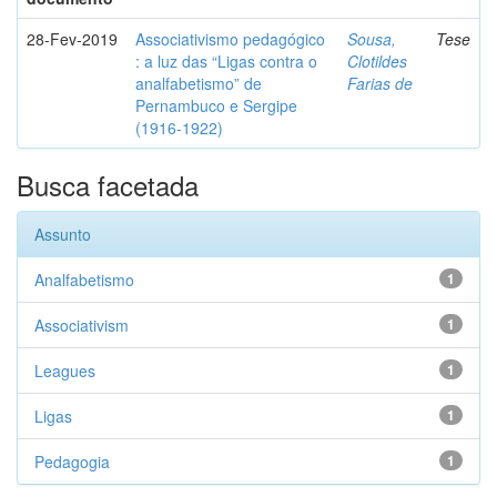
28-Fev-2019
Associativismo pedagógico
Sousa,
Tese
: a luz das “Ligas contra o
Clotildes
analfabetismo” de
Farias de
Pernambuco e Sergipe
(1916-1922)
Busca facetada
Assunto
Analfabetismo
1
Associativism
1
Leagues
1
Ligas
1
Pedagogia
1