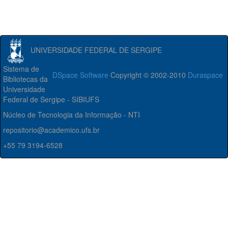
UNIVERSIDADE FEDERAL DE SERGIPE
Sistema de
DSpace Software
Copyright © 2002-2010
Duraspace
Bibliotecas da
Universidade
Federal de Sergipe - SIBIUFS
Núcleo de Tecnologia da Informação - NTI
repositorio@academico.ufs.br
+55 79 3194-6528