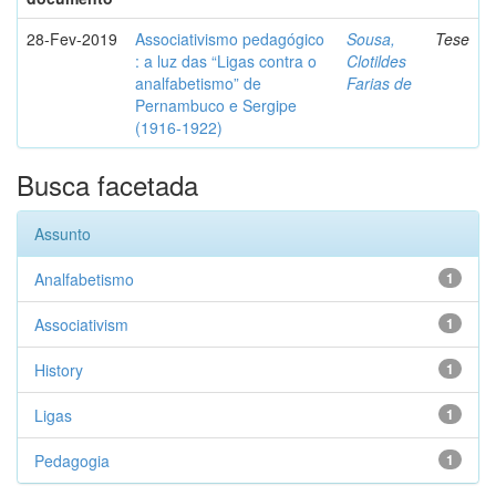
28-Fev-2019
Associativismo pedagógico
Sousa,
Tese
: a luz das “Ligas contra o
Clotildes
analfabetismo” de
Farias de
Pernambuco e Sergipe
(1916-1922)
Busca facetada
Assunto
Analfabetismo
1
Associativism
1
History
1
Ligas
1
Pedagogia
1