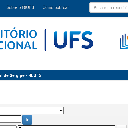
Sobre o RIUFS
Como publicar
al de Sergipe - RI/UFS