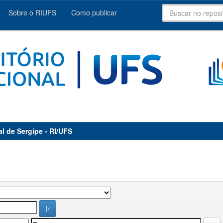
Sobre o RIUFS
Como publicar
al de Sergipe - RI/UFS