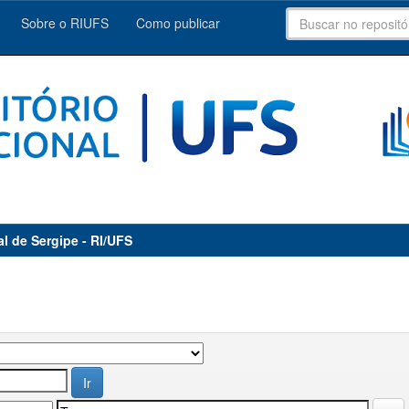
Sobre o RIUFS
Como publicar
al de Sergipe - RI/UFS