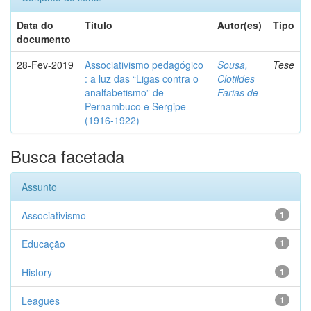
Data do
Título
Autor(es)
Tipo
documento
28-Fev-2019
Associativismo pedagógico
Sousa,
Tese
: a luz das “Ligas contra o
Clotildes
analfabetismo” de
Farias de
Pernambuco e Sergipe
(1916-1922)
Busca facetada
Assunto
Associativismo
1
Educação
1
History
1
Leagues
1