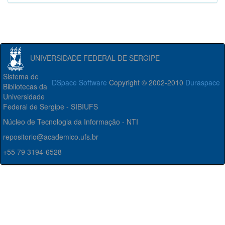
UNIVERSIDADE FEDERAL DE SERGIPE
Sistema de
DSpace Software
Copyright © 2002-2010
Duraspace
Bibliotecas da
Universidade
Federal de Sergipe - SIBIUFS
Núcleo de Tecnologia da Informação - NTI
repositorio@academico.ufs.br
+55 79 3194-6528