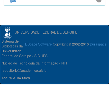
Ligas
1
UNIVERSIDADE FEDERAL DE SERGIPE
Sistema de
DSpace Software
Copyright © 2002-2010
Duraspace
Bibliotecas da
Universidade
Federal de Sergipe - SIBIUFS
Núcleo de Tecnologia da Informação - NTI
repositorio@academico.ufs.br
+55 79 3194-6528