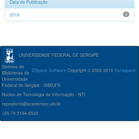
Data de Publicação
2019
1
UNIVERSIDADE FEDERAL DE SERGIPE
Sistema de
DSpace Software
Copyright © 2002-2010
Duraspace
Bibliotecas da
Universidade
Federal de Sergipe - SIBIUFS
Núcleo de Tecnologia da Informação - NTI
repositorio@academico.ufs.br
+55 79 3194-6528