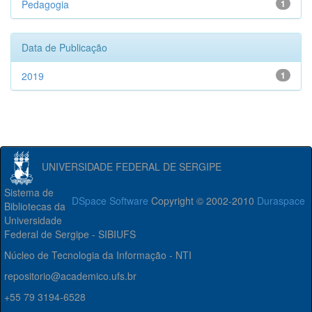
Pedagogia
1
Data de Publicação
2019
1
UNIVERSIDADE FEDERAL DE SERGIPE
Sistema de
DSpace Software
Copyright © 2002-2010
Duraspace
Bibliotecas da
Universidade
Federal de Sergipe - SIBIUFS
Núcleo de Tecnologia da Informação - NTI
repositorio@academico.ufs.br
+55 79 3194-6528