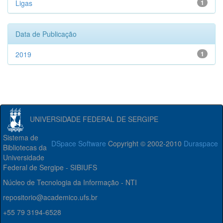
Ligas
1
Data de Publicação
2019
1
UNIVERSIDADE FEDERAL DE SERGIPE
Sistema de
DSpace Software
Copyright © 2002-2010
Duraspace
Bibliotecas da
Universidade
Federal de Sergipe - SIBIUFS
Núcleo de Tecnologia da Informação - NTI
repositorio@academico.ufs.br
+55 79 3194-6528