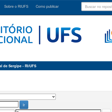
Sobre o RIUFS
Como publicar
al de Sergipe - RI/UFS