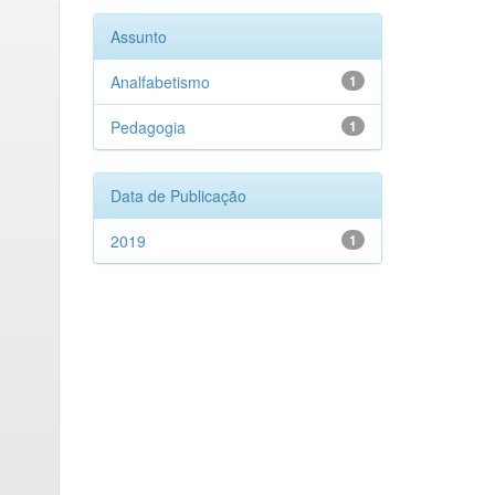
Assunto
Analfabetismo
1
Pedagogia
1
Data de Publicação
2019
1