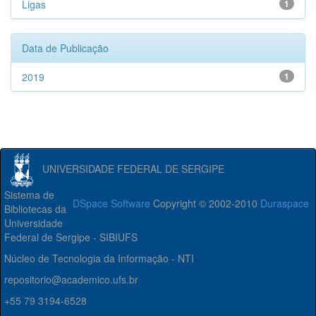
Ligas
1
Data de Publicação
2019
1
UNIVERSIDADE FEDERAL DE SERGIPE
Sistema de
DSpace Software
Copyright © 2002-2010
Duraspace
Bibliotecas da
Universidade
Federal de Sergipe - SIBIUFS
Núcleo de Tecnologia da Informação - NTI
repositorio@academico.ufs.br
+55 79 3194-6528