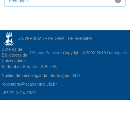
Pedagogia
1
UNIVERSIDADE FEDERAL DE SERGIPE
Sistema de
DSpace Software
Copyright © 2002-2010
Duraspace
Bibliotecas da
Universidade
Federal de Sergipe - SIBIUFS
Núcleo de Tecnologia da Informação - NTI
repositorio@academico.ufs.br
+55 79 3194-6528