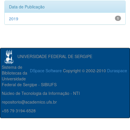
Data de Publicação
2019
1
UNIVERSIDADE FEDERAL DE SERGIPE
Sistema de
DSpace Software
Copyright © 2002-2010
Duraspace
Bibliotecas da
Universidade
Federal de Sergipe - SIBIUFS
Núcleo de Tecnologia da Informação - NTI
repositorio@academico.ufs.br
+55 79 3194-6528