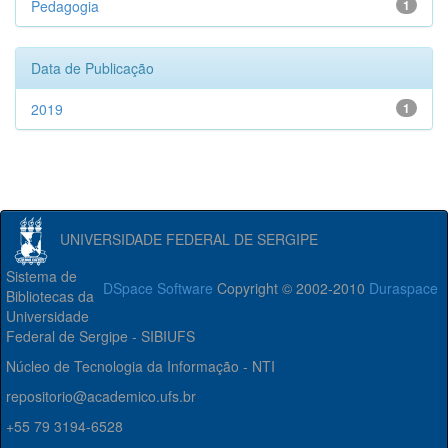
Pedagogia
1
Data de Publicação
2019
1
UNIVERSIDADE FEDERAL DE SERGIPE
Sistema de
DSpace Software
Copyright © 2002-2010
Duraspace
Bibliotecas da
Universidade
Federal de Sergipe - SIBIUFS
Núcleo de Tecnologia da Informação - NTI
repositorio@academico.ufs.br
+55 79 3194-6528