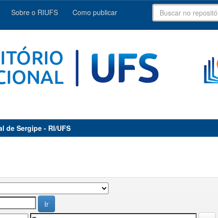
Sobre o RIUFS
Como publicar
al de Sergipe - RI/UFS