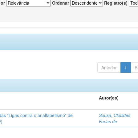
por
Ordenar
Registro(s)
Anterior
1
P
Autor(es)
das “Ligas contra o analfabetismo” de
Sousa, Clotildes
2)
Farias de