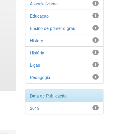
Associativismo
1
Educação
1
Ensino de primeiro grau
1
History
1
História
1
Ligas
1
Pedagogia
1
Data de Publicação
2019
1