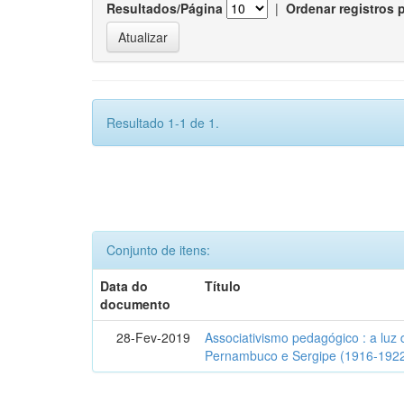
Resultados/Página
|
Ordenar registros 
Resultado 1-1 de 1.
Conjunto de itens:
Data do
Título
documento
28-Fev-2019
Associativismo pedagógico : a luz 
Pernambuco e Sergipe (1916-192