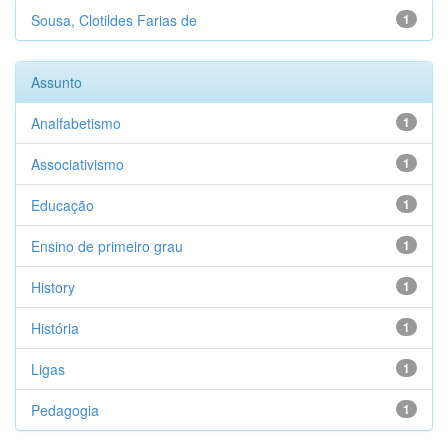
Sousa, Clotildes Farias de
1
Assunto
Analfabetismo
1
Associativismo
1
Educação
1
Ensino de primeiro grau
1
History
1
História
1
Ligas
1
Pedagogia
1