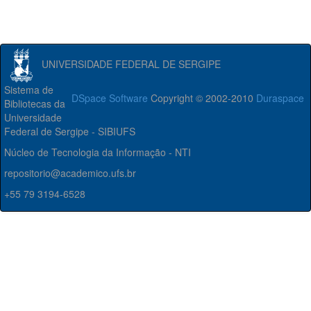
UNIVERSIDADE FEDERAL DE SERGIPE
Sistema de
DSpace Software
Copyright © 2002-2010
Duraspace
Bibliotecas da
Universidade
Federal de Sergipe - SIBIUFS
Núcleo de Tecnologia da Informação - NTI
repositorio@academico.ufs.br
+55 79 3194-6528