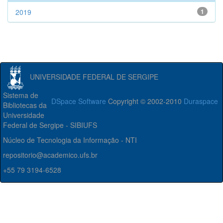
2019
1
UNIVERSIDADE FEDERAL DE SERGIPE
Sistema de
DSpace Software
Copyright © 2002-2010
Duraspace
Bibliotecas da
Universidade
Federal de Sergipe - SIBIUFS
Núcleo de Tecnologia da Informação - NTI
repositorio@academico.ufs.br
+55 79 3194-6528