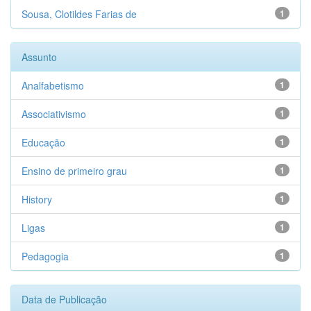
Sousa, Clotildes Farias de
1
Assunto
Analfabetismo
1
Associativismo
1
Educação
1
Ensino de primeiro grau
1
History
1
Ligas
1
Pedagogia
1
Data de Publicação