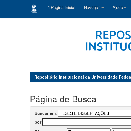
Página inicial
Navegar
Ajuda
Skip
navigation
Repositório Institucional da Universidade Feder
Página de Busca
Buscar em:
por