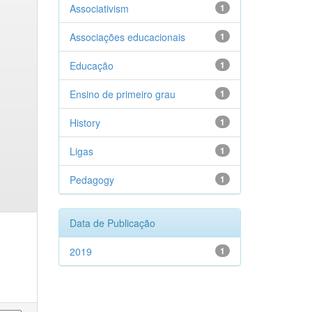
Associativism
1
Associações educacionais
1
Educação
1
Ensino de primeiro grau
1
History
1
Ligas
1
Pedagogy
1
Data de Publicação
2019
1