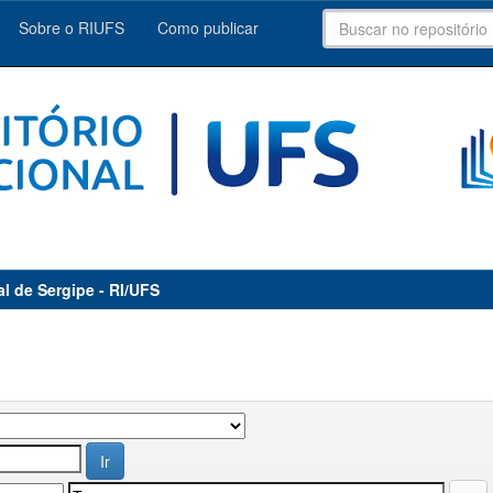
Sobre o RIUFS
Como publicar
al de Sergipe - RI/UFS