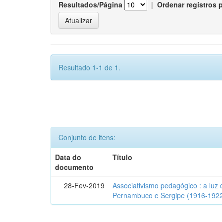
Resultados/Página
|
Ordenar registros 
Resultado 1-1 de 1.
Conjunto de itens:
Data do
Título
documento
28-Fev-2019
Associativismo pedagógico : a luz 
Pernambuco e Sergipe (1916-192