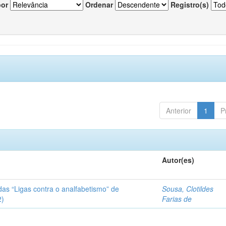
por
Ordenar
Registro(s)
Anterior
1
P
Autor(es)
das “Ligas contra o analfabetismo” de
Sousa, Clotildes
2)
Farias de