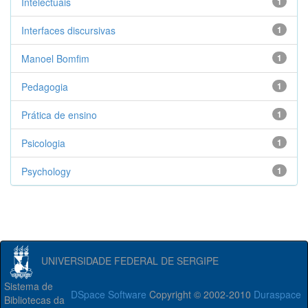
Intelectuais
1
Interfaces discursivas
1
Manoel Bomfim
1
Pedagogia
1
Prática de ensino
1
Psicologia
1
Psychology
1
UNIVERSIDADE FEDERAL DE SERGIPE
Sistema de
DSpace Software
Copyright © 2002-2010
Duraspace
Bibliotecas da