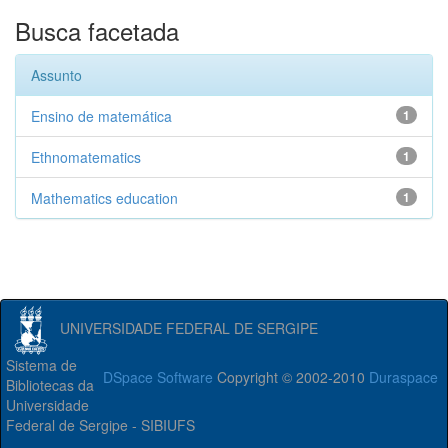
Busca facetada
Assunto
Ensino de matemática
1
Ethnomatematics
1
Mathematics education
1
UNIVERSIDADE FEDERAL DE SERGIPE
Sistema de
DSpace Software
Copyright © 2002-2010
Duraspace
Bibliotecas da
Universidade
Federal de Sergipe - SIBIUFS